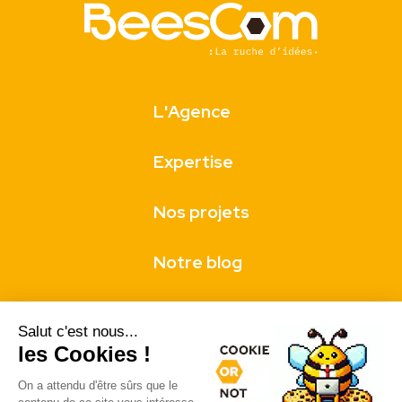
L'Agence
Expertise
Nos projets
Notre blog
Nos clients
Salut c'est nous...
les Cookies !
Contact
On a attendu d'être sûrs que le