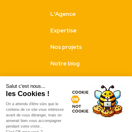
L'Agence
Expertise
Nos projets
Notre blog
Nos clients
Salut c'est nous...
les Cookies !
Contact
On a attendu d'être sûrs que le
contenu de ce site vous intéresse
avant de vous déranger, mais on
aimerait bien vous accompagner
pendant votre visite...
41 Rue Joubert
C'est OK pour vous ?