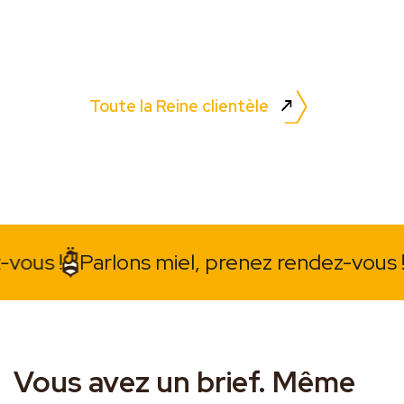
Toute la Reine clientèle
arlons miel, prenez rendez-vous !
Parlons
Vous avez un brief. Même