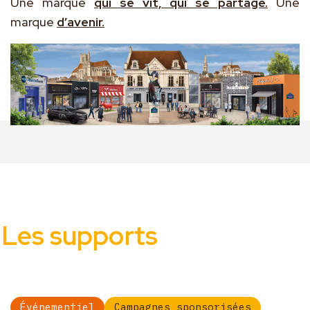
Une marque
qui se vit, qui se partage.
Une
marque
d’avenir.
Les supports
Événementiel
Campagnes sponsorisées