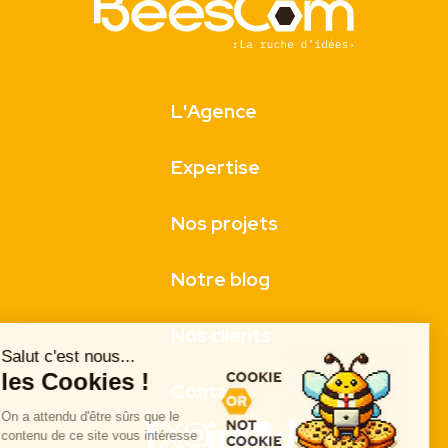
L'Agence
Expertise
Nos projets
Notre blog
Nos clients
Salut c'est nous...
les Cookies !
Contact
On a attendu d'être sûrs que le
contenu de ce site vous intéresse